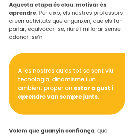
Aquesta etapa és clau: motivar és
aprendre.
Per això, els nostres professors
creen activitats que enganxen, que els fan
parlar, equivocar-se, riure i millorar sense
adonar-se’n.
A les nostres aules tot se sent viu:
tecnologia, dinamisme i un
ambient proper on
estar a gust i
aprendre van sempre junts
.
Volem que guanyin confiança
, que